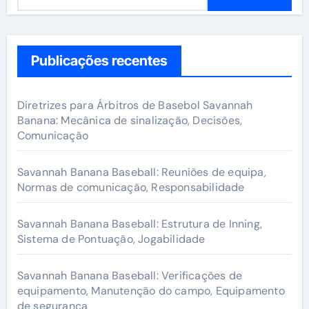
e
a
r
c
Publicações recentes
h
f
Diretrizes para Árbitros de Basebol Savannah
o
Banana: Mecânica de sinalização, Decisões,
Comunicação
r
:
Savannah Banana Baseball: Reuniões de equipa,
Normas de comunicação, Responsabilidade
Savannah Banana Baseball: Estrutura de Inning,
Sistema de Pontuação, Jogabilidade
Savannah Banana Baseball: Verificações de
equipamento, Manutenção do campo, Equipamento
de segurança