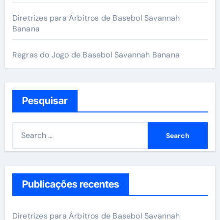
Diretrizes para Árbitros de Basebol Savannah
Banana
Regras do Jogo de Basebol Savannah Banana
Pesquisar
S
e
a
r
c
Publicações recentes
h
f
Diretrizes para Árbitros de Basebol Savannah